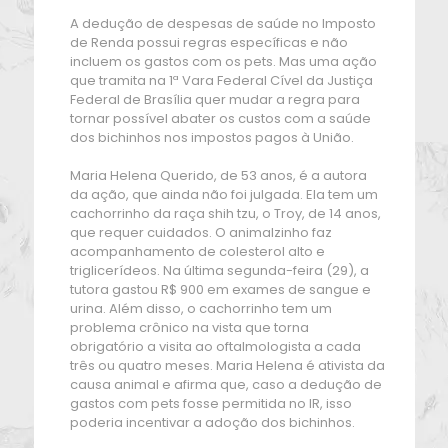
A dedução de despesas de saúde no Imposto
de Renda possui regras específicas e não
incluem os gastos com os pets. Mas uma ação
que tramita na 1ª Vara Federal Cível da Justiça
Federal de Brasília quer mudar a regra para
tornar possível abater os custos com a saúde
dos bichinhos nos impostos pagos à União.
Maria Helena Querido, de 53 anos, é a autora
da ação, que ainda não foi julgada. Ela tem um
cachorrinho da raça shih tzu, o Troy, de 14 anos,
que requer cuidados. O animalzinho faz
acompanhamento de colesterol alto e
triglicerídeos. Na última segunda-feira (29), a
tutora gastou R$ 900 em exames de sangue e
urina. Além disso, o cachorrinho tem um
problema crônico na vista que torna
obrigatório a visita ao oftalmologista a cada
três ou quatro meses. Maria Helena é ativista da
causa animal e afirma que, caso a dedução de
gastos com pets fosse permitida no IR, isso
poderia incentivar a adoção dos bichinhos.